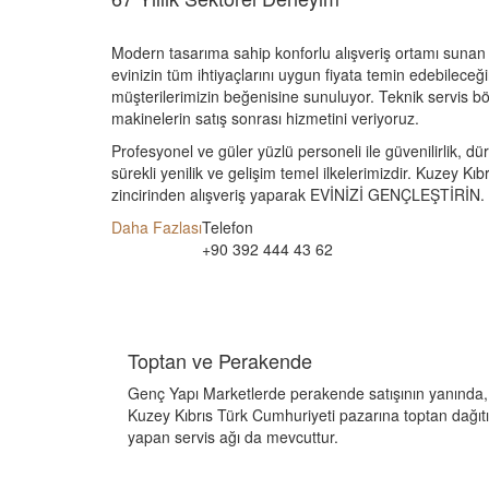
Modern tasarıma sahip konforlu alışveriş ortamı sunan
evinizin tüm ihtiyaçlarını uygun fiyata temin edebileceğ
müşterilerimizin beğenisine sunuluyor. Teknik servis bö
makinelerin satış sonrası hizmetini veriyoruz.
Profesyonel ve güler yüzlü personeli ile güvenilirlik, d
sürekli yenilik ve gelişim temel ilkelerimizdir. Kuzey Kıb
zincirinden alışveriş yaparak EVİNİZİ GENÇLEŞTİRİN.
Daha Fazlası
Telefon
+90 392 444 43 62
Toptan ve Perakende
Genç Yapı Marketlerde perakende satışının yanında,
Kuzey Kıbrıs Türk Cumhuriyeti pazarına toptan dağıt
yapan servis ağı da mevcuttur.