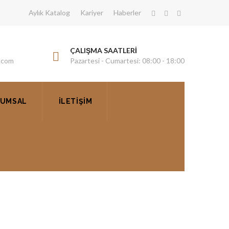
Aylık Katalog
Kariyer
Haberler
ÇALIŞMA SAATLERİ
.com
Pazartesi - Cumartesi: 08:00 - 18:00
UMSAL
İLETIŞIM
I