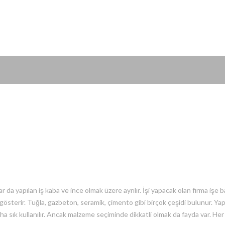
tlar da yapılan iş kaba ve ince olmak üzere ayrılır. İşi yapacak olan firma 
ık gösterir. Tuğla, gazbeton, seramik, çimento gibi birçok çeşidi bulunur. 
aha sık kullanılır. Ancak malzeme seçiminde dikkatli olmak da fayda var. Her