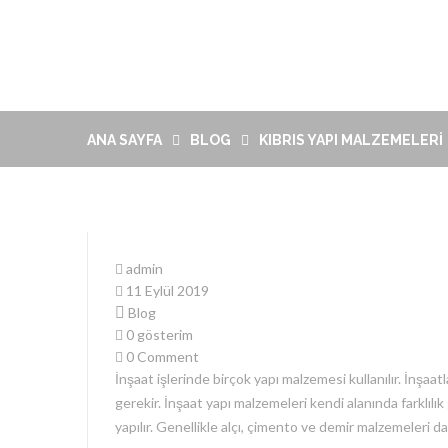
ANA SAYFA
BLOG
KIBRIS YAPI MALZEMELERI
admin
11 Eylül 2019
Blog
0 gösterim
0 Comment
İnşaat işlerinde birçok yapı malzemesi kullanılır. İnşaa
gerekir. İnşaat yapı malzemeleri kendi alanında farklıl
yapılır. Genellikle alçı, çimento ve demir malzemeleri d