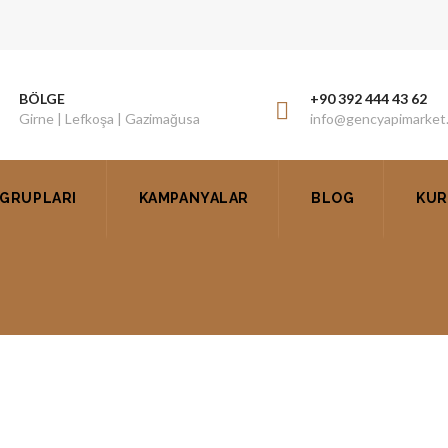
BÖLGE
+90 392 444 43 62
Girne | Lefkoşa | Gazimağusa
info@gencyapimarket
GRUPLARI
KAMPANYALAR
BLOG
KUR
KIBRIS YAPI MALZEMELER