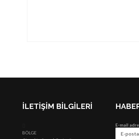
İLETIŞIM BILGILERI
HABER
E-mail adre
BÖLGE