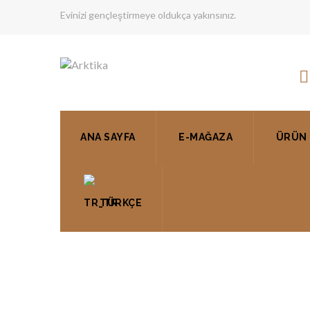
Evinizi gençleştirmeye oldukça yakınsınız.
ANA SAYFA
E-MAĞAZA
ÜRÜN 
TÜRKÇE