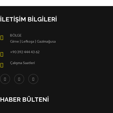
İLETIŞIM BILGILERI
BÖLGE
Girne | Lefkoşa | Gazimağusa
+90 392 444 43 62
Çalışma Saatleri
HABER BÜLTENI