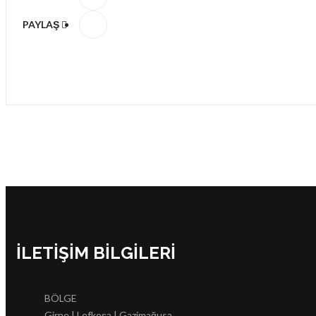
PAYLAŞ
İLETIŞIM BILGILERI
BÖLGE
Girne | Lefkoşa | Gazimağusa