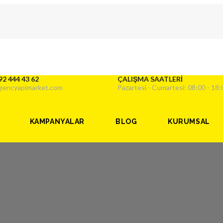
92 444 43 62
ÇALIŞMA SAATLERİ
gencyapimarket.com
Pazartesi - Cumartesi: 08:00 - 18:
KAMPANYALAR
BLOG
KURUMSAL