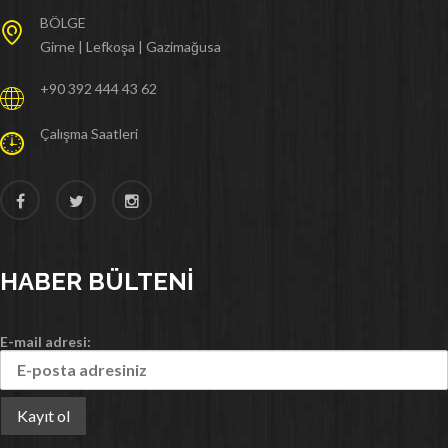
BÖLGE
Girne | Lefkoşa | Gazimağusa
+90 392 444 43 62
Çalışma Saatleri
HABER BÜLTENI
E-mail adresi: