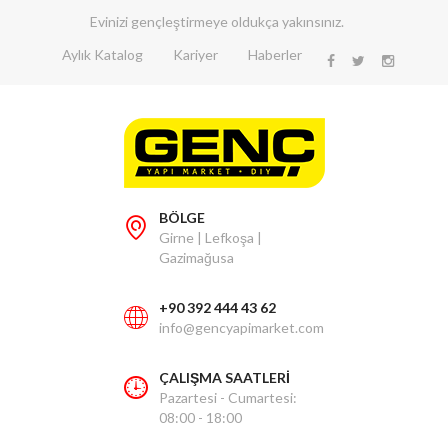
Evinizi gençleştirmeye oldukça yakınsınız.
Aylık Katalog
Kariyer
Haberler
BÖLGE
Girne | Lefkoşa |
Gazimağusa
+90 392 444 43 62
info@gencyapimarket.com
ÇALIŞMA SAATLERİ
Pazartesi - Cumartesi:
08:00 - 18:00