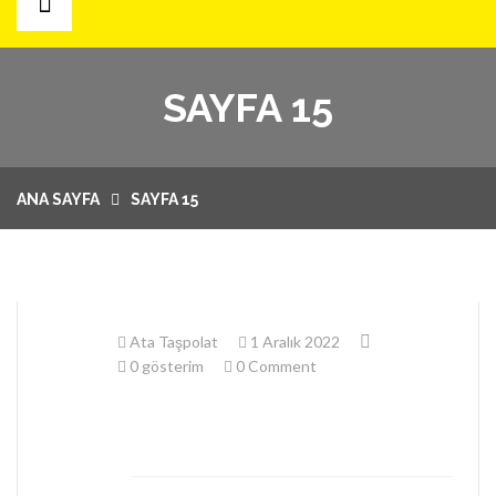
ANA SAYFA
SAYFA 15
E-MAĞAZA
ÜRÜN GRUPLARI
ANA SAYFA
SAYFA 15
KAMPANYALAR
AYLIK KATALOG
BLOG
Ata Taşpolat
1 Aralık 2022
KURUMSAL
0 gösterim
0 Comment
HAKKIMIZDA
İLETIŞIM
GRUP ŞIRKETLERIMIZ
TÜRKÇE