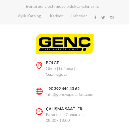
Evinizi gençleştirmeye oldukça yakınsınız.
Aylık Katalog
Kariyer
Haberler
BÖLGE
Girne | Lefkoşa |
Gazimağusa
+90 392 444 43 62
info@gencyapimarket.com
ÇALIŞMA SAATLERİ
Pazartesi - Cumartesi:
08:00 - 18:00