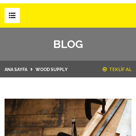
ANA SAYFA
BLOG
E-MAĞAZA
ÜRÜN GRUPLARI
TEKLİF AL
ANA SAYFA
WOOD SUPPLY
KAMPANYALAR
AYLIK KATALOG
BLOG
KURUMSAL
HAKKIMIZDA
İLETIŞIM