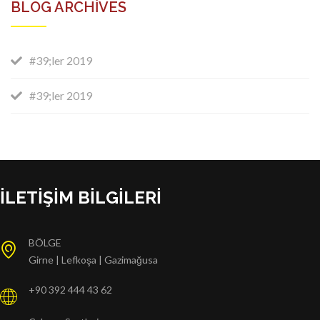
BLOG ARCHIVES
#39;ler 2019
#39;ler 2019
İLETIŞIM BILGILERI
BÖLGE
Girne | Lefkoşa | Gazimağusa
+90 392 444 43 62